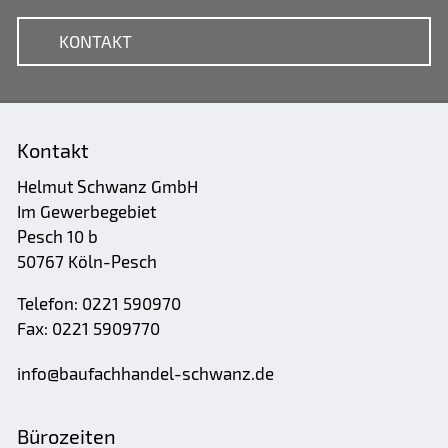
KONTAKT
Kontakt
Helmut Schwanz GmbH
Im Gewerbegebiet
Pesch 10 b
50767 Köln-Pesch
Telefon: 0221 590970
Fax: 0221 5909770
nf
b
f
chh
nd
l-schw
nz
d
Bürozeiten