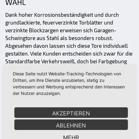
WAHL
Dank hoher Korrosionsbeständigkeit und durch
grundlackierte, feuerverzinkte Torblätter und
verzinkte Blockzargen erweisen sich Garagen-
Schwingtore aus Stahl als besonders robust.
Abgesehen davon lassen sich diese Tore individuell
gestalten. Viele Kunden entscheiden sich zwar für die
Standardfarbe Verkehrsweiß, doch bei Farbgebung
und Optik sind kaum Grenzen gesetzt. Holztore
Diese Seite nutzt Website-Tracking-Technologien von
hingegen bestechen durch ihr wohnliches Flair und
Dritten, um ihre Dienste anzubieten, stetig zu
haben auch technisch einiges zu bieten. Die
verbessern und Werbung entsprechend den Interessen
durchgehend verschweißten Hohlrahmenprofile mit
der Nutzer anzuzeigen.
Querverstrebungen garantieren hohe
Verwindungssteife.
AKZEPTIEREN
ABLEHNEN
MEHR