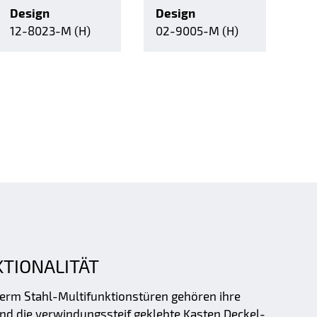
Design
Design
12-8023-M (H)
02-9005-M (H)
KTIONALITÄT
ferm Stahl-Multifunktionstüren gehören ihre
 und die verwindungssteif geklebte Kasten Deckel-