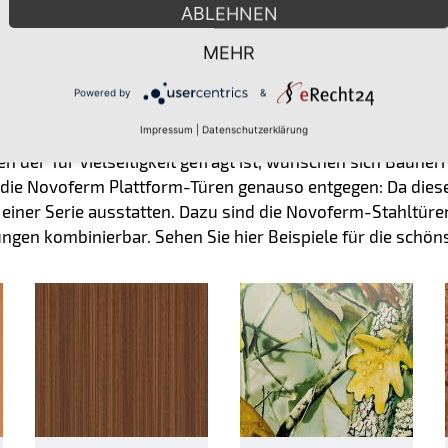
ABLEHNEN
MEHR
Powered by
&
Impressum
|
Datenschutzerklärung
n der Tür Vielseitigkeit gefragt ist, wünschen sich Bauherr
 die Novoferm Plattform-Türen genauso entgegen: Da diese
n einer Serie ausstatten. Dazu sind die Novoferm-Stahltür
ungen kombinierbar. Sehen Sie hier Beispiele für die schö